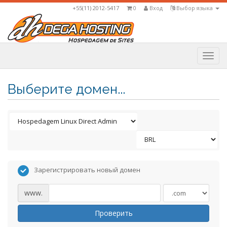
+55(11) 2012-5417
0
Вход
Выбор языка
Togg
navi
Выберите домен...
Зарегистрировать новый домен
www.
Проверить