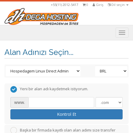
+55(11) 2012-5417
0
Giriş
Dil seçin
Togg
navi
Alan Adınızı Seçin...
Yeni bir alan adı kaydetmek istiyorum.
www.
Kontrol Et
Başka bir firmada kayıtlı olan alan adımı size transfer