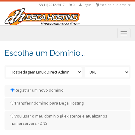
+55(11) 2012-5417
0
Login
Escolha o idioma
Togg
navi
Escolha um Domínio...
Registrar um novo domínio
Transferir domínio para Dega Hosting
Vou usar o meu domínio já existente e atualizar os
namerservers - DNS