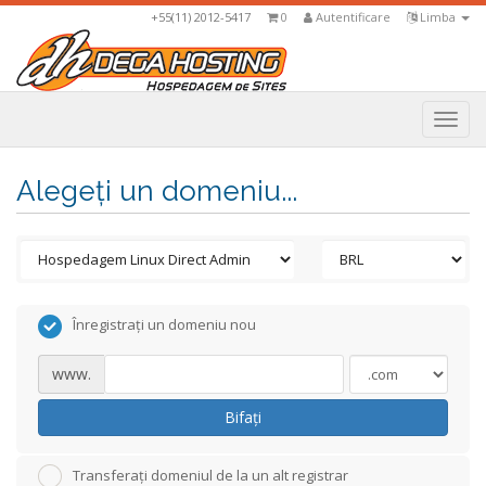
+55(11) 2012-5417
0
Autentificare
Limba
Togg
navi
Alegeți un domeniu...
Înregistrați un domeniu nou
www.
Bifați
Transferați domeniul de la un alt registrar