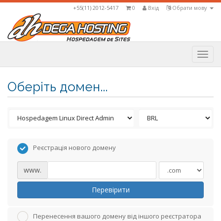
+55(11) 2012-5417
0
Вхід
Обрати мову
Togg
navi
Оберіть домен...
Реєстрація нового домену
www.
Перевірити
Перенесення вашого домену від іншого реєстратора