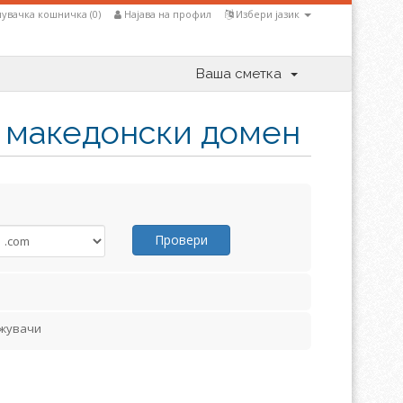
увачка кошничка (
0
)
Најава на профил
Избери јазик
Ваша сметка
н македонски домен
Провери
ужувачи