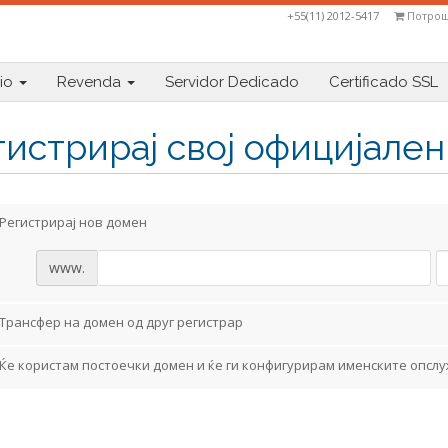
+55(11) 2012-5417
Потрош
io
Revenda
Servidor Dedicado
Certificado SSL
гистрирај свој официјале
Регистрирај нов домен
www.
Трансфер на домен од друг регистрар
Ќе користам постоечки домен и ќе ги конфигурирам именските опсл