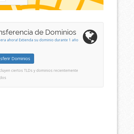
nsferencia de Dominios
iera ahora! Extienda su dominio durante 1 año
sferir Dominios
cluyen ciertos TLDs y dominios recientemente
ados