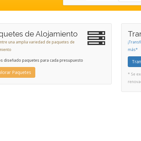
quetes de Alojamiento
Tra
 entre una amplia variedad de paquetes de
¡Transf
miento
más*
s diseñado paquetes para cada presupuesto
Tran
plorar Paquetes
* Se ex
renov