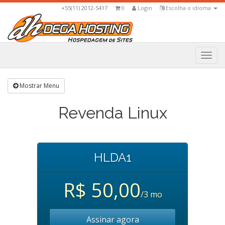
+55(11) 2012-5417
0
Login
Escolha o idioma
Togg
navi
Mostrar Menu
Revenda Linux
HLDA1
R$ 50,00
/3 mo
Assinar agora