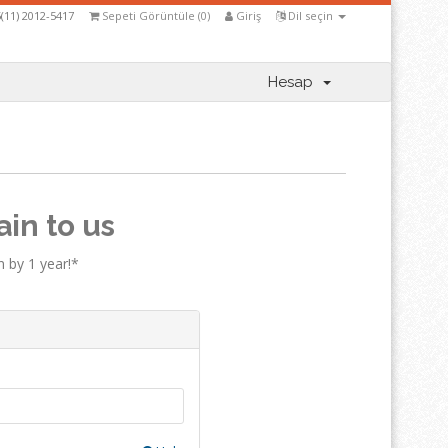
(11) 2012-5417
Sepeti Görüntüle (
0
)
Giriş
Dil seçin
Hesap
in to us
 by 1 year!*