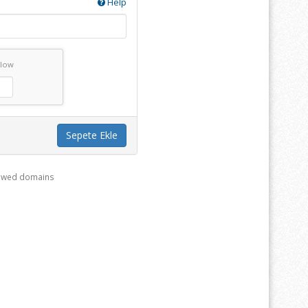
Help
elow
Sepete Ekle
enewed domains