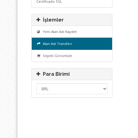
Certificado SSL
İşlemler
Yeni Alan Adı Kaydet
Alan Adı Transferi
Sepeti Görüntüle
Para Birimi