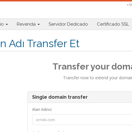
+55
io
Revenda
Servidor Dedicado
Certificado SSL
n Adı Transfer Et
Transfer your doma
Transfer now to extend your domain
Single domain transfer
Alan Adınız