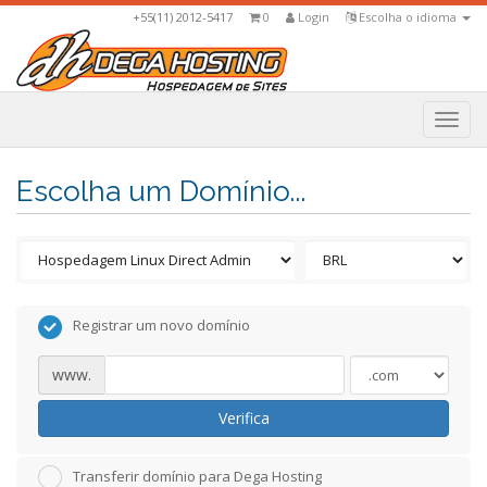
+55(11) 2012-5417
0
Login
Escolha o idioma
Togg
navi
Escolha um Domínio...
Registrar um novo domínio
www.
Verifica
Transferir domínio para Dega Hosting