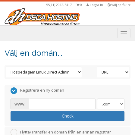
+55(11) 2012-5417
0
Logga in
Välj språk
Togg
navi
Välj en domän...
Registrera en ny domän
www.
Check
Flytta/Transfer en domän från en annan registrar