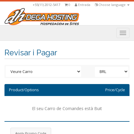
+55(11) 2012-5417
0
Entrada
Choose language
Togg
navi
Revisar i Pagar
Product/Options
Price/Cycle
El seu Carro de Comandes està Buit
Apply Promo Code