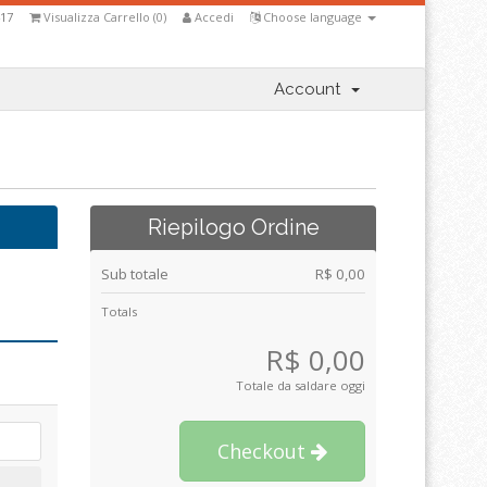
417
Visualizza Carrello (
0
)
Accedi
Choose language
Account
Riepilogo Ordine
Sub totale
R$ 0,00
Totals
R$ 0,00
Totale da saldare oggi
Checkout