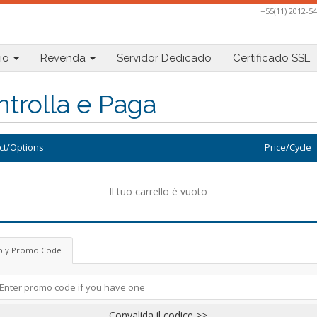
+55(11) 2012-5
io
Revenda
Servidor Dedicado
Certificado SSL
trolla e Paga
ct/Options
Price/Cycle
Il tuo carrello è vuoto
ply Promo Code
Convalida il codice >>