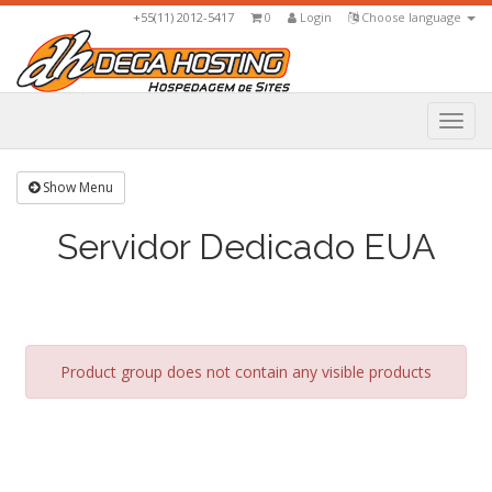
+55(11) 2012-5417
0
Login
Choose language
Togg
navi
Show Menu
Servidor Dedicado EUA
Product group does not contain any visible products