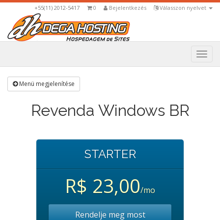
+55(11) 2012-5417
0
Bejelentkezés
Válasszon nyelvet
Togg
navi
Menü megjelenítése
Revenda Windows BR
STARTER
R$ 23,00
/mo
Rendelje meg most