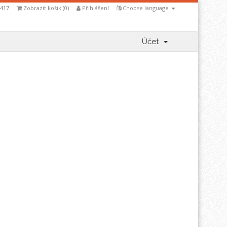
5417
Zobrazit košík (
0
)
Přihlášení
Choose language
Účet