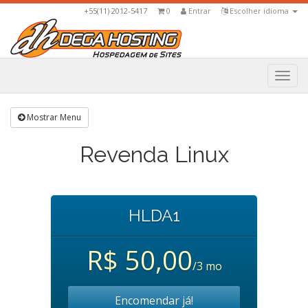
+55(11) 2012-5417
0
Entrar
Escolher idioma
Togg
navi
Mostrar Menu
Revenda Linux
HLDA1
R$ 50,00
/3 mo
Encomendar já!