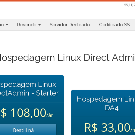
+55(11)
io
Revenda
Servidor Dedicado
Certificado SSL
ospedagem Linux Direct Adm
spedagem Linux
ectAdmin - Starter
Hospedagem Lin
DA4
$ 108,00
/år
R$ 33,00
/
Bestill nå