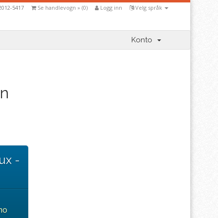
 2012-5417
Se handlevogn » (
0
)
Logg inn
Velg språk
Konto
in
ux -
mo