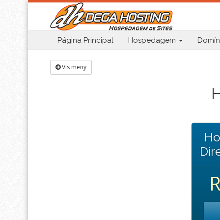
Página Principal
Hospedagem
Domín
Vis meny
H
Ho
Dir
R