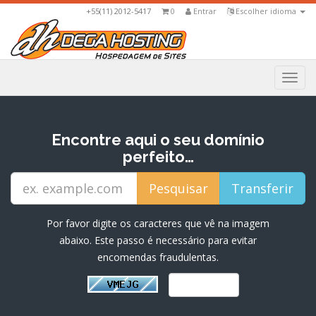
+55(11) 2012-5417
0
Entrar
Escolher idioma
Togg
navi
Encontre aqui o seu domínio
perfeito…
Por favor digite os caracteres que vê na imagem
abaixo. Este passo é necessário para evitar
encomendas fraudulentas.